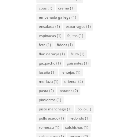
cous
(1)
crema
(1)
empanada gallega
(1)
ensalada
(1)
esparragos
(1)
espinacas
(1)
fajitas
(1)
feta
(1)
fideos
(1)
flan naranja
(1)
fruta
(1)
gazpacho
(1)
guisantes
(1)
lasaña
(1)
lentejas
(1)
merluza
(1)
oriental
(2)
pasta
(2)
patatas
(2)
pimientos
(1)
pisto manchego
(1)
pollo
(1)
pollo asado
(1)
redondo
(1)
romescu
(1)
salchichas
(1)
salsa verde
(1)
ternera
(2)