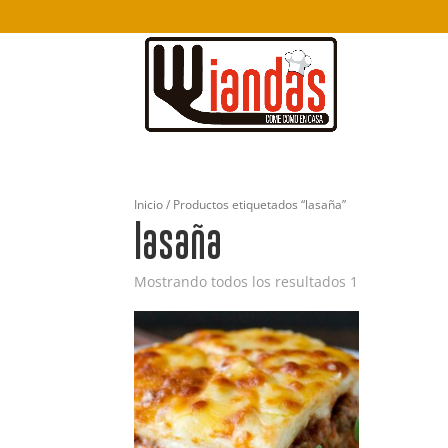
Inicio
/ Productos etiquetados “lasaña”
lasaña
Mostrando todos los resultados 1