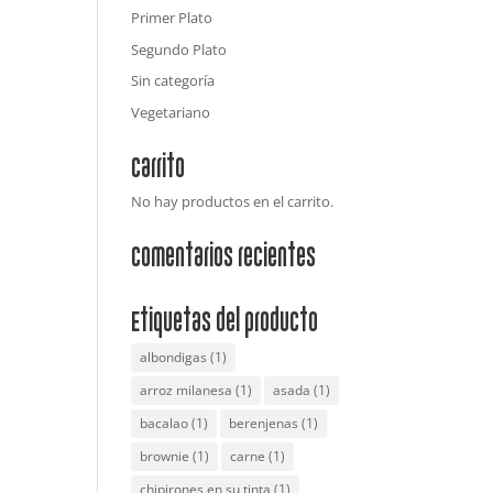
Primer Plato
Segundo Plato
Sin categoría
Vegetariano
Carrito
No hay productos en el carrito.
Comentarios recientes
Etiquetas del producto
albondigas
(1)
arroz milanesa
(1)
asada
(1)
bacalao
(1)
berenjenas
(1)
brownie
(1)
carne
(1)
chipirones en su tinta
(1)