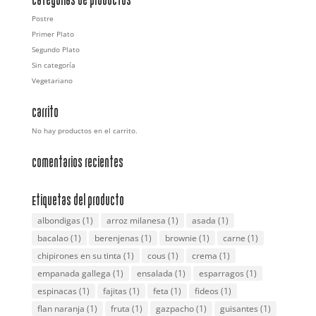
Categorías de productos
Postre
Primer Plato
Segundo Plato
Sin categoría
Vegetariano
Carrito
No hay productos en el carrito.
Comentarios recientes
Etiquetas del producto
albondigas
(1)
arroz milanesa
(1)
asada
(1)
bacalao
(1)
berenjenas
(1)
brownie
(1)
carne
(1)
chipirones en su tinta
(1)
cous
(1)
crema
(1)
empanada gallega
(1)
ensalada
(1)
esparragos
(1)
espinacas
(1)
fajitas
(1)
feta
(1)
fideos
(1)
flan naranja
(1)
fruta
(1)
gazpacho
(1)
guisantes
(1)